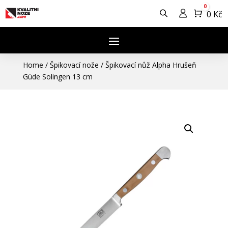
0
Košík
0
Kč
Home
/
Špikovací nože
/
Špikovací nůž Alpha Hrušeň
Güde Solingen 13 cm