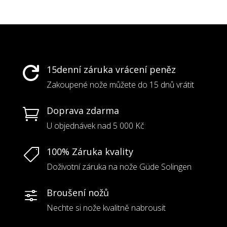
15denní záruka vrácení peněz

Zakoupené nože můžete do 15 dnů vrátit
Doprava zdarma

U objednávek nad 5 000 Kč
100% Záruka kvality

Doživotní záruka na nože Güde Solingen
Broušení nožů
f
Nechte si nože kvalitně nabrousit