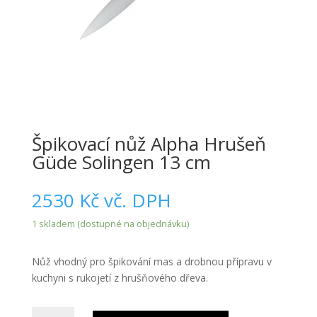
Špikovací nůž Alpha Hrušeň
Güde Solingen 13 cm
2530
Kč
vč. DPH
1 skladem (dostupné na objednávku)
Nůž vhodný pro špikování mas a drobnou přípravu v
kuchyni s rukojetí z hrušňového dřeva.
Špikovací