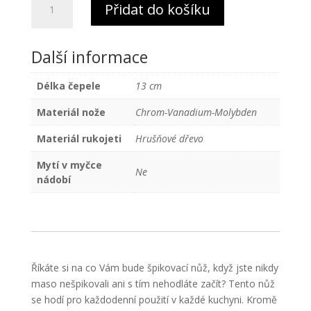
Přidat do košíku
nůž
Alpha
Hrušeň
Další informace
Güde
Solingen
Délka čepele
13 cm
13
cm
Materiál nože
Chrom-Vanadium-Molybden
množství
Materiál rukojeti
Hrušňové dřevo
Mytí v myčce
Ne
nádobí
Říkáte si na co Vám bude špikovací nůž, když jste nikdy
maso nešpikovali ani s tím nehodláte začít? Tento nůž
se hodí pro každodenní použití v každé kuchyni. Kromě