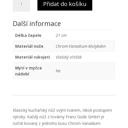
Přidat do košíku
nůž
Alpha
Vlašský
Další informace
ořech
Güde
Délka čepele
21 cm
Solingen
21
Materiál nože
Chrom-Vanadium-Molybden
cm
Materiál rukojeti
Vlašský ořešák
množství
Mytí v myčce
Ne
nádobí
Klasický kuchařský nůž svým tvarem, nikoli postupem
výroby. Každý nůž z továrny Franz Güde GmbH je
ručně kovaný z jednoho kusu Chrom-Vanadium-