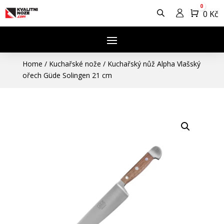
0
Košík
0
Kč
Home
/
Kuchařské nože
/
Kuchařský nůž Alpha Vlašský
ořech Güde Solingen 21 cm