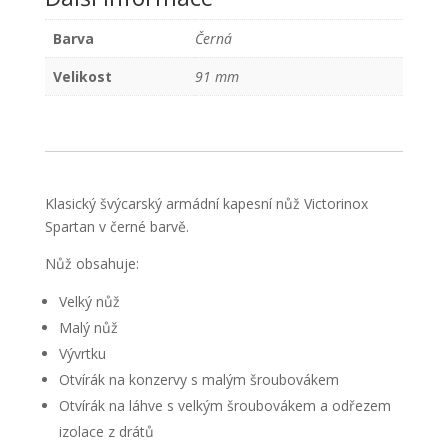
Barva
Černá
Velikost
91 mm
Klasický švýcarský armádní kapesní nůž Victorinox
Spartan v černé barvě.
Nůž obsahuje:
Velký nůž
Malý nůž
Vývrtku
Otvírák na konzervy s malým šroubovákem
Otvírák na láhve s velkým šroubovákem a odřezem
izolace z drátů