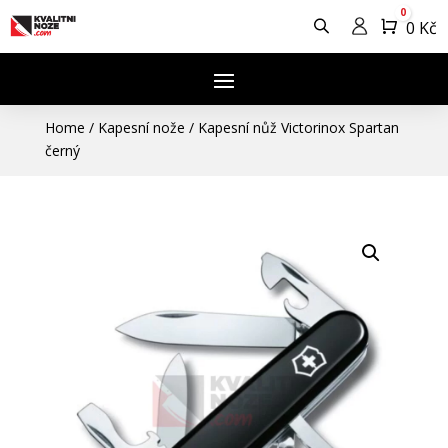
0
Košík
0
Kč
Home
/
Kapesní nože
/
Kapesní nůž Victorinox Spartan
černý